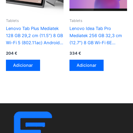
Tablets
Tablets
Lenovo Tab Plus Mediatek
Lenovo Idea Tab Pro
128 GB 29,2 cm (11.5″) 8 GB
Mediatek 256 GB 32,3 cm
Wi-Fi 5 (802.11ac) Android
(12.7″) 8 GB Wi-Fi 6E
14 cinza
(802.11ax) Android 14 cinza
204
€
334
€
Adicionar
Adicionar