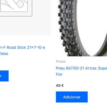
n-F Road Slick 21×7-10 e
Telas
Pneus
Pneu 80/100-21 Artrax Supe
Fim
r
49
€
Adicionar