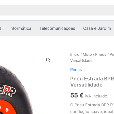
s
Informática
Telecomunicações
Casa e Jardim
Quantidade
Início
/
Moto
/
Pneus
/ Pn
de
Versatilidade
Pneu
Estrada
Pneus
BPR
Pneu Estrada BPR
P354
Versatilidade
20x10-
9
55
€
-
IVA incluído
Alta
O Pneu Estrada BPR P3
Durabilidade
e
condução suave, ideal