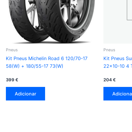
Pneus
Pneus
Kit Pneus Michelin Road 6 120/70-17
Kit Pneus Su
58(W) + 180/55-17 73(W)
22×10-10 4 
399
€
204
€
Adicionar
Adiciona