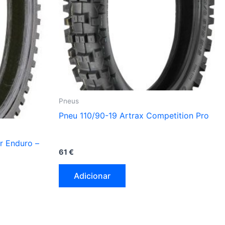
Pneus
Pneu 110/90-19 Artrax Competition Pro
r Enduro –
61
€
Adicionar