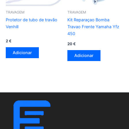
TRAVAGEM
TRAVAGEM
Protetor de tubo de travão
Kit Reparaçao Bomba
Venhill
Travao Frente Yamaha Yfz
450
2
€
20
€
Adicionar
Adicionar