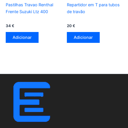
Pastilhas Travao Renthal
Repartidor em T para tubos
Frente Suzuki Ltz 400
de travão
34
€
20
€
Adicionar
Adicionar