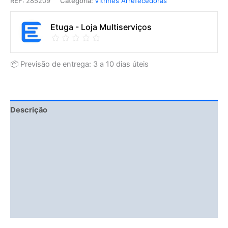
REF:
285209
Categoria:
Vitrines Arrefecedoras
Etuga - Loja Multiserviços
📦 Previsão de entrega: 3 a 10 dias úteis
Descrição
Fitment Details
Informação adicional
Avaliações (0)
Vendor Info
More Products