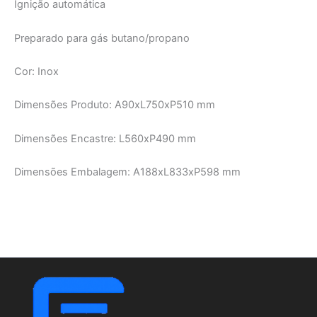
Ignição automática
Preparado para gás butano/propano
Cor: Inox
Dimensões Produto: A90xL750xP510 mm
Dimensões Encastre: L560xP490 mm
Dimensões Embalagem: A188xL833xP598 mm