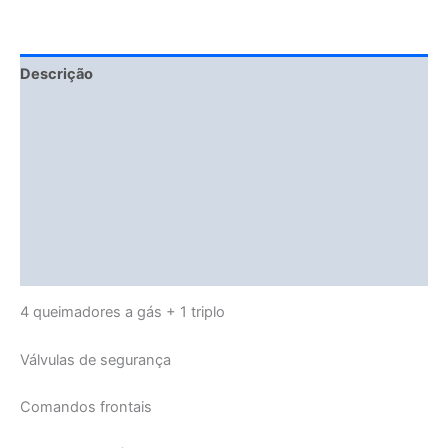
Descrição
Fitment Details
Informação adicional
Avaliações (0)
Vendor Info
More Products
4 queimadores a gás + 1 triplo
Válvulas de segurança
Comandos frontais