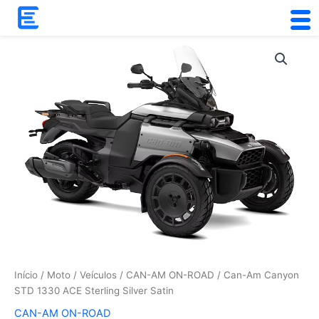
Skip
to
content
Início
/
Moto
/
Veículos
/
CAN-AM ON-ROAD
/ Can-Am Canyon
STD 1330 ACE Sterling Silver Satin
CAN-AM ON-ROAD