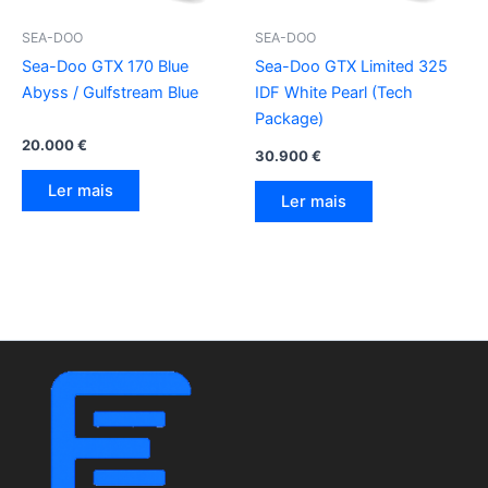
SEA-DOO
SEA-DOO
Sea-Doo GTX 170 Blue
Sea-Doo GTX Limited 325
Abyss / Gulfstream Blue
IDF White Pearl (Tech
Package)
20.000
€
30.900
€
Ler mais
Ler mais