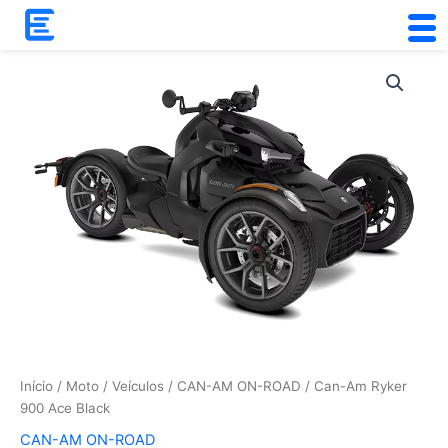
Skip
to
content
Início
/
Moto
/
Veículos
/
CAN-AM ON-ROAD
/ Can-Am Ryker
900 Ace Black
CAN-AM ON-ROAD