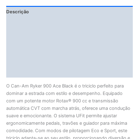
Descrição
Fitment Details
Informação adicional
Avaliações (0)
Vendor Info
More Products
O Can-Am Ryker 900 Ace Black é o triciclo perfeito para
dominar a estrada com estilo e desempenho. Equipado
com um potente motor Rotax® 900 cc e transmissão
automática CVT com marcha atrás, oferece uma condução
suave e emocionante. O sistema UFit permite ajustar
ergonomicamente pedais, travões e guiador para máxima
comodidade. Com modos de pilotagem Eco e Sport, este
triciclo adapta-se ao seu estilo, proporcionando diversão e