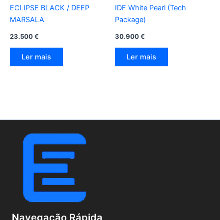
ECLIPSE BLACK / DEEP
IDF White Pearl (Tech
MARSALA
Package)
23.500
€
30.900
€
Ler mais
Ler mais
Navegação Rápida