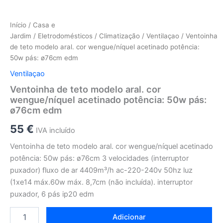
Início
/
Casa e
Jardim
/
Eletrodomésticos
/
Climatização
/
Ventilaçao
/ Ventoinha
de teto modelo aral. cor wengue/níquel acetinado potência:
50w pás: ø76cm edm
Ventilaçao
Ventoinha de teto modelo aral. cor
wengue/níquel acetinado potência: 50w pás:
ø76cm edm
55
€
IVA incluído
Ventoinha de teto modelo aral. cor wengue/níquel acetinado
potência: 50w pás: ø76cm 3 velocidades (interruptor
puxador) fluxo de ar 4409m³/h ac-220-240v 50hz luz
(1xe14 máx.60w máx. 8,7cm (não incluída). interruptor
puxador, 6 pás ip20 edm
Adicionar