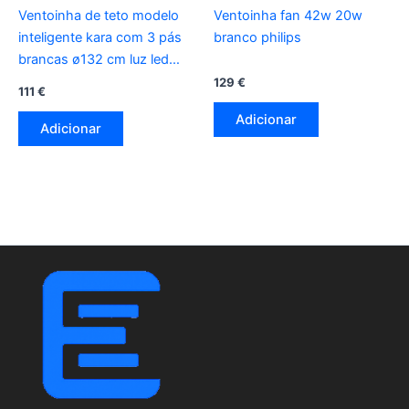
Ventoinha de teto modelo
Ventoinha fan 42w 20w
inteligente kara com 3 pás
branco philips
brancas ø132 cm luz led
3000/4000/6000k, 3 cct, 30
129
€
111
€
w, preto
Adicionar
Adicionar