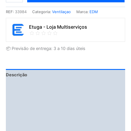
REF:
33984
Categoria:
Ventilaçao
Marca:
EDM
Etuga - Loja Multiserviços
📦 Previsão de entrega: 3 a 10 dias úteis
Descrição
Fitment Details
Informação adicional
Avaliações (0)
Vendor Info