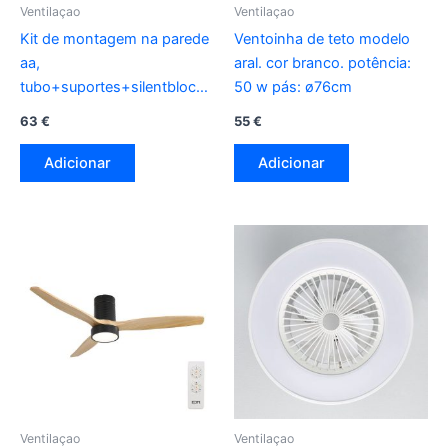
Ventilaçao
Ventilaçao
Kit de montagem na parede
Ventoinha de teto modelo
aa,
aral. cor branco. potência:
tubo+suportes+silentblocks+parafusos
50 w pás: ø76cm
htw-sk3m1438-est2 htw
63
€
55
€
Adicionar
Adicionar
Ventilaçao
Ventilaçao