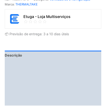
Marca:
THERMALTAKE
Etuga - Loja Multiserviços
📦 Previsão de entrega: 3 a 10 dias úteis
Descrição
Fitment Details
Informação adicional
Avaliações (0)
Vendor Info
More Products