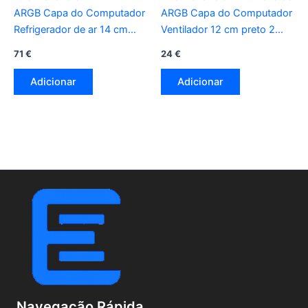
ARGB Capa do Computador
ARGB Capa do Computador
Refrigerador de ar 14 cm
Ventilador 12 cm preto 2
branco 3 peça(s)
peça(s)
71
€
24
€
Adicionar
Adicionar
Navegação Rápida