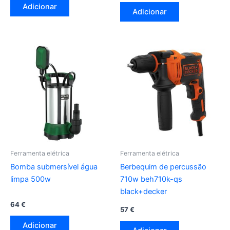
Adicionar
Adicionar
Ferramenta elétrica
Ferramenta elétrica
Bomba submersível água
Berbequim de percussão
limpa 500w
710w beh710k-qs
black+decker
64
€
57
€
Adicionar