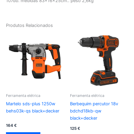
107db. medidas 83x16x25cm.. peso 2,6kg
Produtos Relacionados
Ferramenta elétrica
Ferramenta elétrica
Martelo sds-plus 1250w
Berbequim percutor 18v
behs03k-qs black+decker
bdchd18kb-qw
black+decker
164
€
125
€