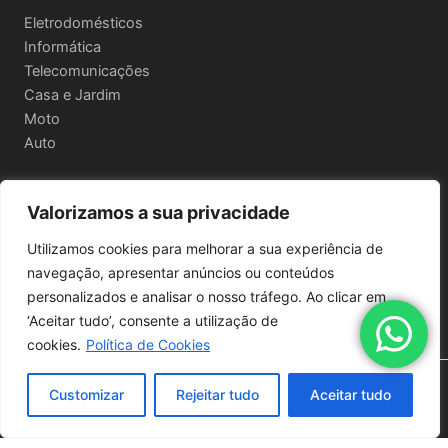
Eletrodomésticos
Informática
Telecomunicações
Casa e Jardim
Moto
Auto
Valorizamos a sua privacidade
Informações Legais
Utilizamos cookies para melhorar a sua experiência de
Política de privacidade
navegação, apresentar anúncios ou conteúdos
Termos e Condições
personalizados e analisar o nosso tráfego. Ao clicar em
Política de Envio e Devoluções
‘Aceitar tudo’, consente a utilização de
cookies.
Política de Cookies
Copyright © 2026 | Powered by
Astra WordPress Theme
Customizar
Rejeitar tudo
Aceitar tudo
Quantidade