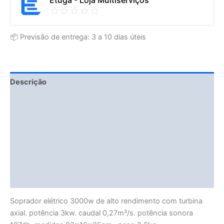
Etuga - Loja Multiserviços
📦 Previsão de entrega: 3 a 10 dias úteis
Descrição
Fitment Details
Informação adicional
Avaliações (0)
Vendor Info
More Products
Soprador elétrico 3000w de alto rendimento com turbina
axial. potência 3kw. caudal 0,27m³/s. potência sonora