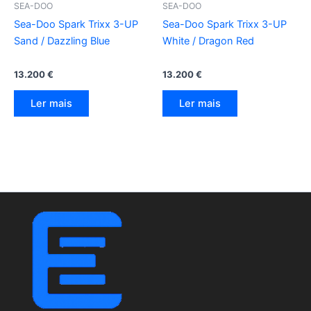
SEA-DOO
SEA-DOO
Sea-Doo Spark Trixx 3-UP
Sea-Doo Spark Trixx 3-UP
Sand / Dazzling Blue
White / Dragon Red
13.200
€
13.200
€
Ler mais
Ler mais