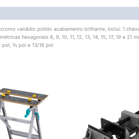
Avaliações (0)
Vendor Info
More Products
romo vanádio polido acabamento brilhante, inclui: 1 chav
métricas hexagonais 8, 9, 10, 11, 12, 13, 14, 15, 17, 19 e 2
6 pol, ¾ pol e 13/16 pol