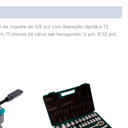
e de roquete de 3/8 pol com liberação rápida e 72
1 mm, 11 chaves de caixa sae hexagonais ¼ pol, 9/32 pol,