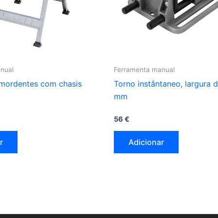
nual
Ferramenta manual
mordentes com chasis
Torno instântaneo, largura 
mm
56
€
r
Adicionar