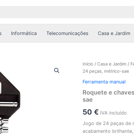
s
Informática
Telecomunicações
Casa e Jardim
Quantidade
Início
/
Casa e Jardim
/
F
de
24 peças, métrico-sae
Roquete
e
Ferramenta manual
chaves
Roquete e chaves 
de
sae
caixa
3/8
50
€
pol,
IVA incluído
jogo
Jogo de 24 peças de r
24
peças,
acabamento brilhante, 