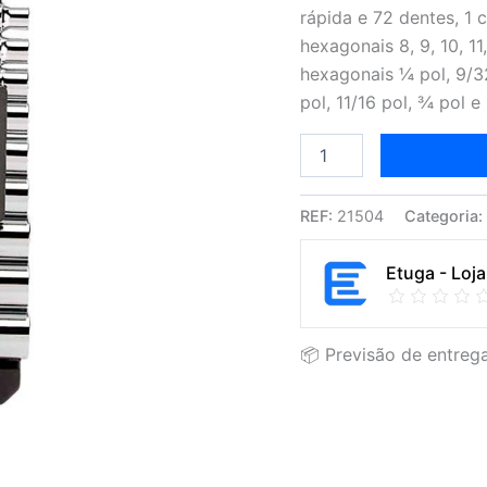
métrico-
rápida e 72 dentes, 1 
sae
hexagonais 8, 9, 10, 11
hexagonais ¼ pol, 9/32 
pol, 11/16 pol, ¾ pol e
REF:
21504
Categoria
Etuga - Loja
📦 Previsão de entrega