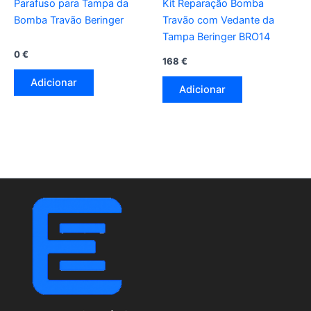
Parafuso para Tampa da
Kit Reparação Bomba
Bomba Travão Beringer
Travão com Vedante da
Tampa Beringer BRO14
0
€
168
€
Adicionar
Adicionar