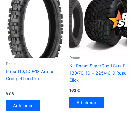
Pneus
Pneus
Kit Pneus SuperQuad Sun-F
Pneu 110/100-18 Artrax
130/70-10 + 225/40-9 Road
Competition Pro
Slick
162
€
58
€
Adicionar
Adicionar