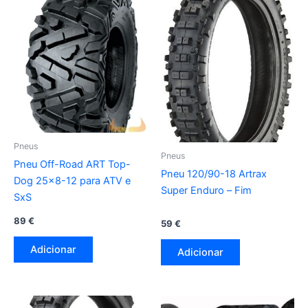
Pneus
Pneus
Pneu Off-Road ART Top-
Pneu 120/90-18 Artrax
Dog 25×8-12 para ATV e
Super Enduro – Fim
SxS
89
€
59
€
Adicionar
Adicionar