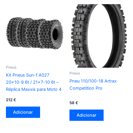
Pneus
Pneus
Kit Pneus Sun-f A027
Pneu 110/100-18 Artrax
20×10-9 6t / 21×7-10 6t –
Competition Pro
Réplica Maxxis para Moto 4
212
€
58
€
Adicionar
Adicionar