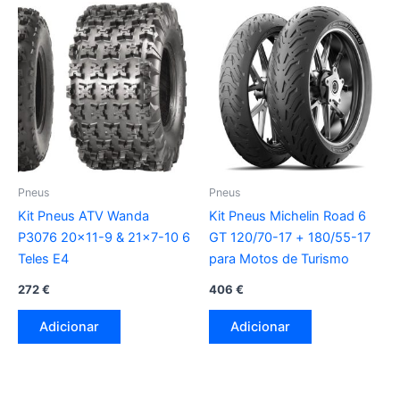
Pneus
Pneus
Kit Pneus ATV Wanda
Kit Pneus Michelin Road 6
P3076 20×11-9 & 21×7-10 6
GT 120/70-17 + 180/55-17
Teles E4
para Motos de Turismo
272
€
406
€
Adicionar
Adicionar