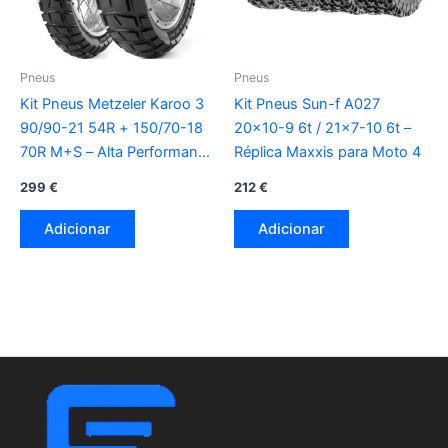
Pneus
Pneus
Kit Pneus Metzeler Karoo 3
Kit Pneus Sun-f A027
90/90-21 54R + 150/70-18
20×10-9 6t / 21×7-10 6t –
70R M+S – Alta Performance
Réplica Maxxis para Moto 4
Off-Road
299
€
212
€
Adicionar
Adicionar