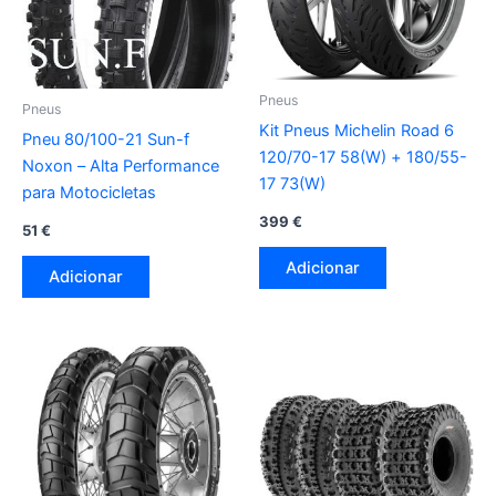
Pneus
Pneus
Kit Pneus Michelin Road 6
Pneu 80/100-21 Sun-f
120/70-17 58(W) + 180/55-
Noxon – Alta Performance
17 73(W)
para Motocicletas
399
€
51
€
Adicionar
Adicionar