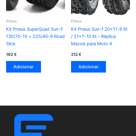
Pneus
Pneus
Kit Pneus SuperQuad Sun-F
Kit Pneus Sun-f 20×11-8 6t
130/70-10 + 225/40-9 Road
/ 21×7-10 6t – Réplica
Slick
Maxxis para Moto 4
162
€
212
€
Adicionar
Adicionar