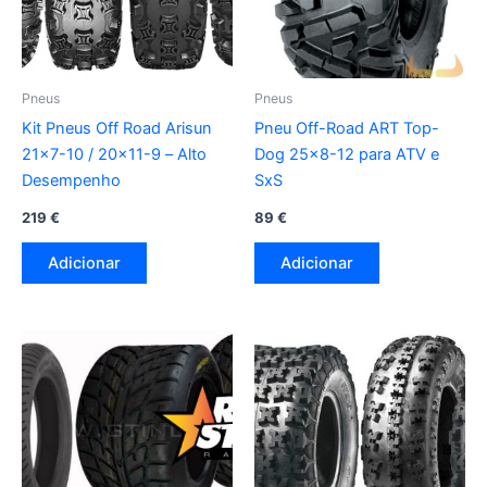
Pneus
Pneus
Kit Pneus Off Road Arisun
Pneu Off-Road ART Top-
21×7-10 / 20×11-9 – Alto
Dog 25×8-12 para ATV e
Desempenho
SxS
219
€
89
€
Adicionar
Adicionar