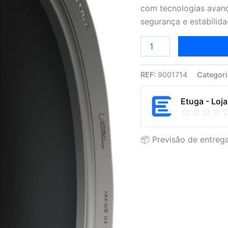
e
com tecnologias avanç
Aderência
segurança e estabilid
Superior
REF:
9001714
Categori
Etuga - Loja
📦 Previsão de entrega