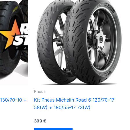
Pneus
 130/70-10 +
Kit Pneus Michelin Road 6 120/70-17
58(W) + 180/55-17 73(W)
399
€