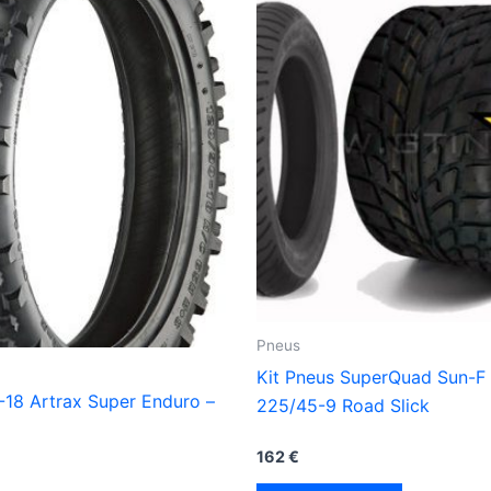
Pneus
Kit Pneus SuperQuad Sun-F
-18 Artrax Super Enduro –
225/45-9 Road Slick
162
€