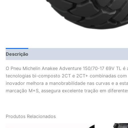
Descrição
Fitment Details
Informação adicional
O Pneu Michelin Anakee Adventure 150/70-17 69V TL é a
tecnologias bi-composto 2CT e 2CT+ combinadas com a S
inovador melhora a manobrabilidade nas curvas e a est
marcação M+S, assegura excelente tração em diferentes
Produtos Relacionados