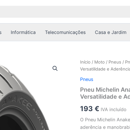
s
Informática
Telecomunicações
Casa e Jardim
Quantidade
Início
/
Moto
/
Pneus
/ P
de
Versatilidade e Aderênci
Pneu
Michelin
Pneus
Anakee
Pneu Michelin An
Adventure
Versatilidade e A
150/70-
17
193
€
69V
IVA incluído
TL
O Pneu Michelin Anake
-
Versatilidade
aderência e manobrab