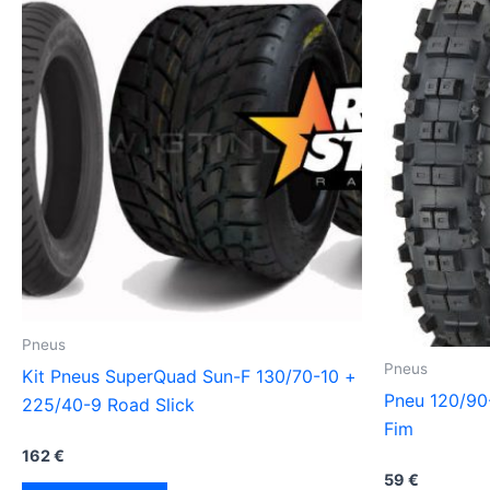
Pneus
Pneus
Kit Pneus SuperQuad Sun-F 130/70-10 +
Pneu 120/90
225/40-9 Road Slick
Fim
162
€
59
€