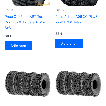
Pneus
Pneus
Pneu Off-Road ART Top-
Pneu Arisun A06 XC PLUS
Dog 25×8-12 para ATV e
22×11-9 6 Telas
SxS
88
€
89
€
Adicionar
Adicionar