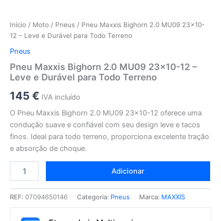
Início
/
Moto
/
Pneus
/ Pneu Maxxis Bighorn 2.0 MU09 23×10-
12 – Leve e Durável para Todo Terreno
Pneus
Pneu Maxxis Bighorn 2.0 MU09 23×10-12 –
Leve e Durável para Todo Terreno
145
€
IVA incluído
O Pneu Maxxis Bighorn 2.0 MU09 23×10-12 oferece uma
condução suave e confiável com seu design leve e tacos
finos. Ideal para todo terreno, proporciona excelente tração
e absorção de choque.
Adicionar
REF:
07094650146
Categoria:
Pneus
Marca:
MAXXIS