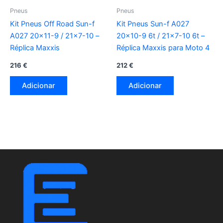
Pneus
Pneus
Kit Pneus Off Road Sun-f
Kit Pneus Sun-f A027
A027 20×11-9 / 21×7-10 –
20×10-9 6t / 21×7-10 6t –
Réplica Maxxis
Réplica Maxxis para Moto 4
216
€
212
€
Adicionar
Adicionar