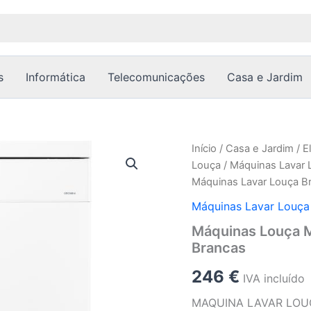
s
Informática
Telecomunicações
Casa e Jardim
Quantidade
Início
/
Casa e Jardim
/
E
de
Louça
/
Máquinas Lavar 
Máquinas
Máquinas Lavar Louça B
Louça
Máquinas
Máquinas Lavar Louça
Lavar
Máquinas Louça M
Louça
Máquinas
Brancas
Lavar
Louça
246
€
IVA incluído
Brancas
MAQUINA LAVAR LOU