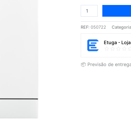
REF:
050722
Categori
Etuga - Loja
📦 Previsão de entrega