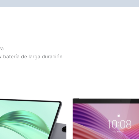
Avaliações (0)
Vendor Info
More Products
va
 batería de larga duración