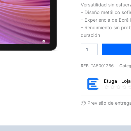
Wi-
Versatilidad sin esfuer
Fi
– Diseño metálico sof
5
(802.11ac)
– Experiencia de Ecrã
Android
– Rendimiento sin pro
14
duración
cinza
REF:
TA5001266
Categ
Etuga - Loja
📦 Previsão de entrega