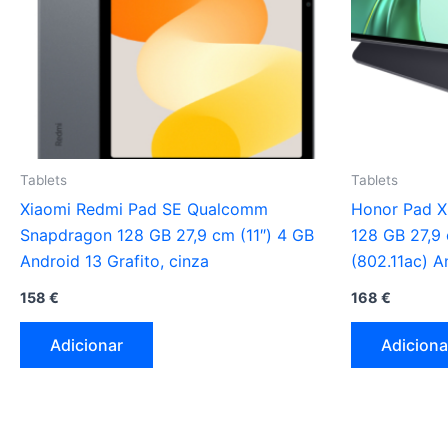
Tablets
Tablets
Xiaomi Redmi Pad SE Qualcomm
Honor Pad 
Snapdragon 128 GB 27,9 cm (11″) 4 GB
128 GB 27,9 
Android 13 Grafito, cinza
(802.11ac) A
158
€
168
€
Adicionar
Adiciona