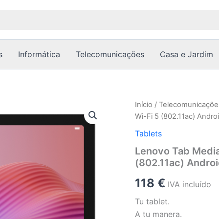
s
Informática
Telecomunicações
Casa e Jardim
Quantidade
Início
/
Telecomunicaçõe
de
Wi-Fi 5 (802.11ac) Andro
Lenovo
Tab
Tablets
Mediatek
Lenovo Tab Mediat
64
(802.11ac) Androi
GB
25,6
118
€
cm
IVA incluído
(10.1")
Tu tablet.
4
GB
A tu manera.