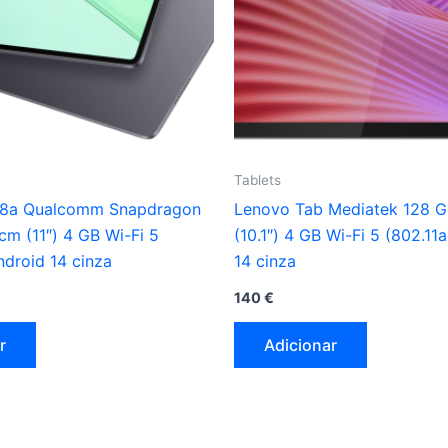
Tablets
X8a Qualcomm Snapdragon
Lenovo Tab Mediatek 128 G
cm (11″) 4 GB Wi-Fi 5
(10.1″) 4 GB Wi-Fi 5 (802.11
ndroid 14 cinza
14 cinza
140
€
r
Adicionar