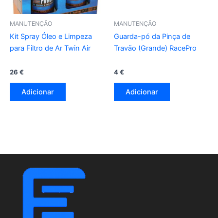
MANUTENÇÃO
MANUTENÇÃO
Kit Spray Óleo e Limpeza
Guarda-pó da Pinça de
para Filtro de Ar Twin Air
Travão (Grande) RacePro
26
€
4
€
Adicionar
Adicionar