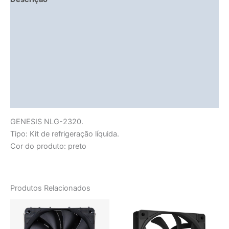
Fitment Details
Informação adicional
Avaliações (0)
Vendor Info
More Products
GENESIS NLG-2320.
Tipo: Kit de refrigeração líquida.
Cor do produto: preto
Produtos Relacionados