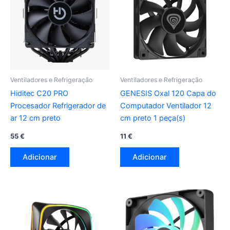
Ventiladores e Refrigeração
Ventiladores e Refrigeração
Hiditec C20 PRO
GENESIS Oxal 120 Capa do
Procesador Refrigerador de
Computador Ventilador 12
ar 12 cm preto
cm preto 1 peça(s)
55
€
11
€
Adicionar
Adicionar