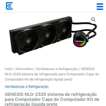
Skip
to
content
Quantidade
de
GENESIS
NLG-
2320
sistema
de
refrigeração
para
Computador
Capa
do
Início
/
Informática
/
Ventiladores e Refrigeração
/ GENESIS
Computador
NLG-2320 sistema de refrigeração para Computador Capa do
Kit
Computador Kit de refrigeração líquida preto
de
refrigeração
Ventiladores e Refrigeração
líquida
GENESIS NLG-2320 sistema de refrigeração
preto
para Computador Capa do Computador Kit de
refrigeração líquida preto