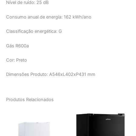
Nível de ruído: 25 dB
Consumo anual de energia: 162 kWh/ano
Classificação energética: G
Gás R600a
Cor: Preto
Dimensões Produto: A546xL402xP431 mm
Produtos Relacionados