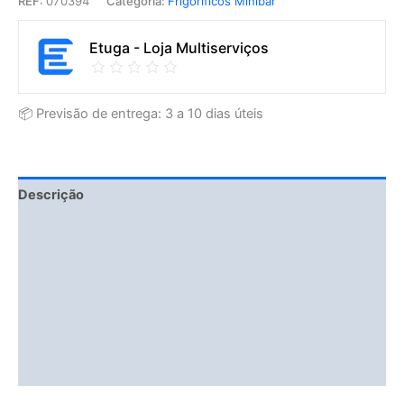
REF:
070394
Categoria:
Frigoríficos Minibar
Etuga - Loja Multiserviços
📦 Previsão de entrega: 3 a 10 dias úteis
Descrição
Fitment Details
Informação adicional
Avaliações (0)
Vendor Info
More Products