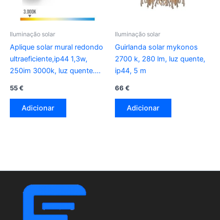
Iluminação solar
Iluminação solar
Aplique solar mural redondo
Guirlanda solar mykonos
ultraeficiente,ip44 1,3w,
2700 k, 280 lm, luz quente,
250im 3000k, luz quente.
ip44, 5 m
philips
55
€
66
€
Adicionar
Adicionar