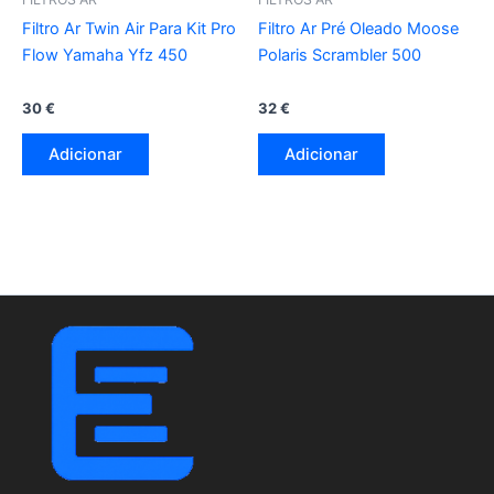
Filtro Ar Twin Air Para Kit Pro
Filtro Ar Pré Oleado Moose
Flow Yamaha Yfz 450
Polaris Scrambler 500
30
€
32
€
Adicionar
Adicionar