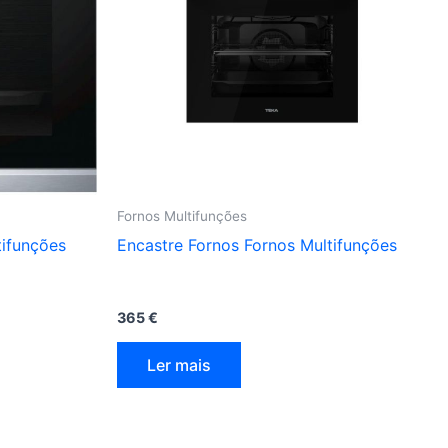
Fornos Multifunções
tifunções
Encastre Fornos Fornos Multifunções
365
€
Ler mais