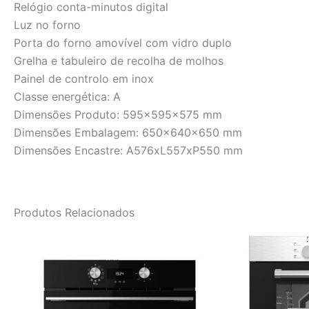
Relógio conta-minutos digital
Luz no forno
Porta do forno amovível com vidro duplo
Grelha e tabuleiro de recolha de molhos
Painel de controlo em inox
Classe energética: A
Dimensões Produto: 595x595x575 mm
Dimensões Embalagem: 650x640x650 mm
Dimensões Encastre: A576xL557xP550 mm
Produtos Relacionados