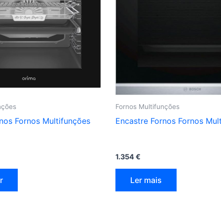
nções
Fornos Multifunções
nos Fornos Multifunções
Encastre Fornos Fornos Mul
1.354
€
r
Ler mais