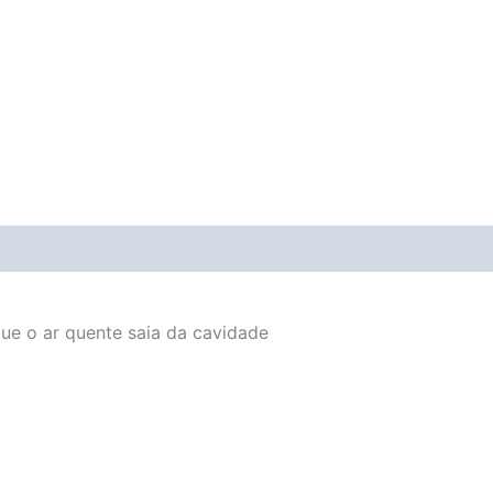
Avaliações (0)
Vendor Info
More Products
que o ar quente saia da cavidade