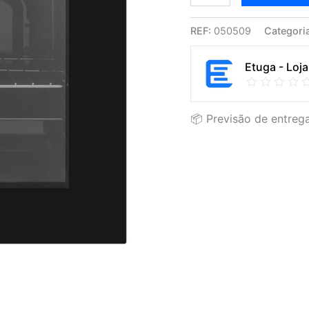
REF:
050509
Categori
Etuga - Loja
📦 Previsão de entrega