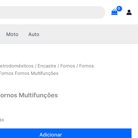
Moto
Auto
letrodomésticos
/
Encastre
/
Fornos
/
Fornos
Fornos Fornos Multifunções
Fornos Multifunções
ax
Adicionar