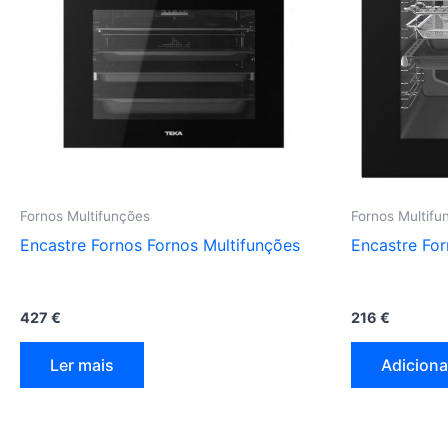
Fornos Multifunções
Fornos Multifu
Encastre Fornos Fornos Multifunções
Encastre For
427
€
216
€
Ler mais
Adiciona