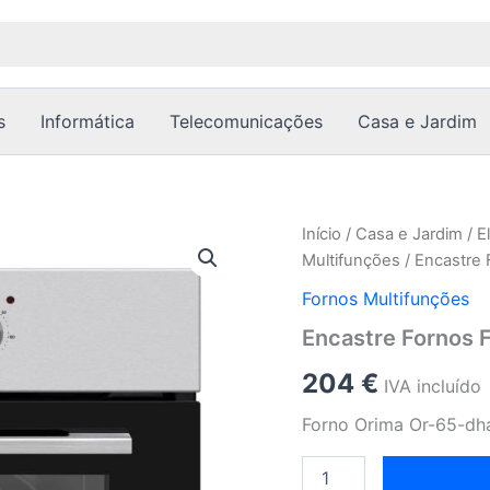
s
Informática
Telecomunicações
Casa e Jardim
Quantidade
Início
/
Casa e Jardim
/
E
de
Multifunções
/ Encastre 
Encastre
Fornos
Fornos Multifunções
Fornos
Encastre Fornos 
Multifunções
204
€
IVA incluído
Forno Orima Or-65-dh