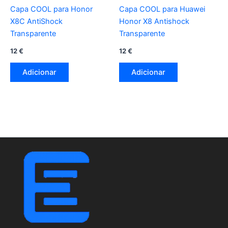
Capa COOL para Honor
Capa COOL para Huawei
X8C AntiShock
Honor X8 Antishock
Transparente
Transparente
12
€
12
€
Adicionar
Adicionar