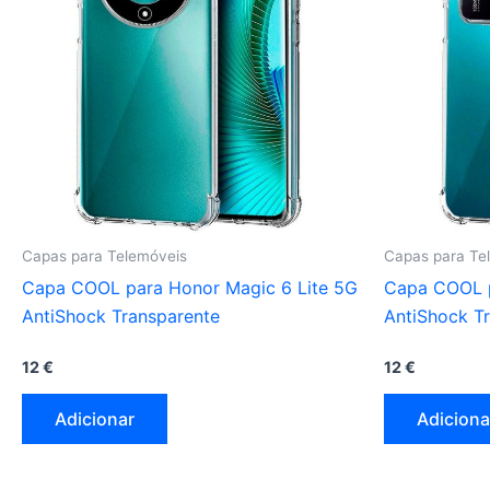
Capas para Telemóveis
Capas para Te
Capa COOL para Honor Magic 6 Lite 5G
Capa COOL p
AntiShock Transparente
AntiShock T
12
€
12
€
Adicionar
Adiciona