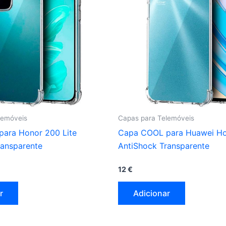
lemóveis
Capas para Telemóveis
ara Honor 200 Lite
Capa COOL para Huawei H
ransparente
AntiShock Transparente
12
€
r
Adicionar