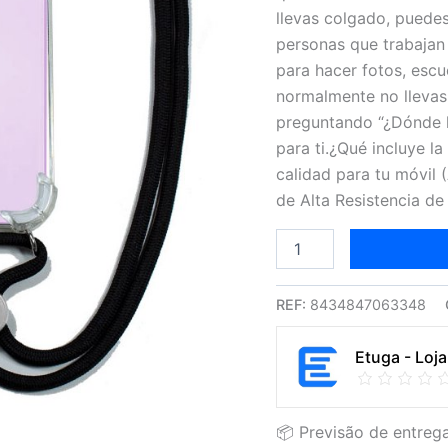
llevas colgado, puedes
personas que trabajan 
para hacer fotos, escu
normalmente no llevas 
preguntando “¿Dónde l
para ti.¿Qué incluye 
calidad para tu móvil 
de Alta Resistencia d
REF:
8434847063348
Etuga - Loja
📦 Previsão de entrega