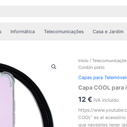
s
Informática
Telecomunicações
Casa e Jardim
Quantidade
Início
/
Telecomunicaçõe
de
Cordón preto
Capa
COOL
Capas para Telemóvei
para
Capa COOL para i
iPhone
14
12
€
Cordón
IVA incluído
preto
https://www.youtube
COOL” es el acessório 
que necesites tener la