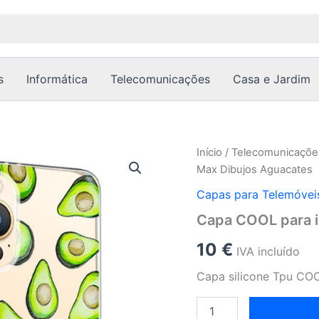
s
Informática
Telecomunicações
Casa e Jardim
Quantidade
Início
/
Telecomunicaçõe
de
Max Dibujos Aguacates
Capa
COOL
Capas para Telemóvei
para
Capa COOL para i
iPhone
13
10
€
Pro
IVA incluído
Max
Capa silicone Tpu COO
Dibujos
Aguacates