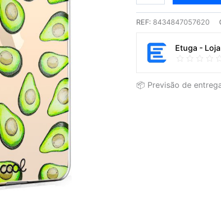
REF:
8434847057620
Etuga - Loja
📦 Previsão de entrega