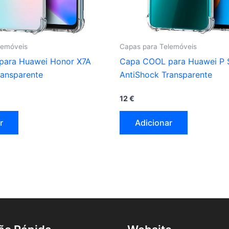
lemóveis
Capas para Telemóveis
para Huawei Honor X7A
Capa COOL para Huawei P 
ransparente
AntiShock Transparente
12
€
r
Adicionar