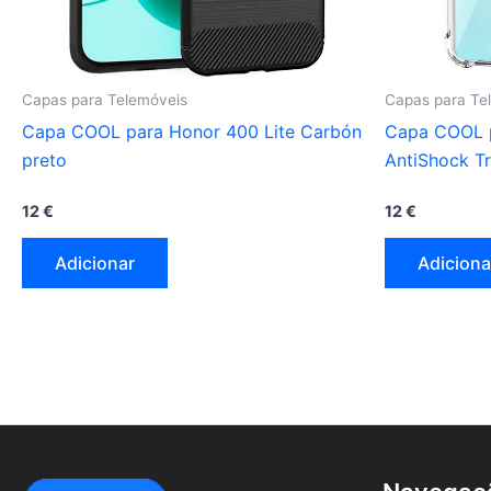
Capas para Telemóveis
Capas para Te
Capa COOL para Honor 400 Lite Carbón
Capa COOL 
preto
AntiShock T
12
€
12
€
Adicionar
Adiciona