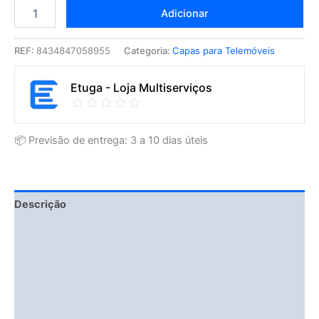
Adicionar
REF:
8434847058955
Categoria:
Capas para Telemóveis
Etuga - Loja Multiserviços
📦 Previsão de entrega: 3 a 10 dias úteis
Descrição
Fitment Details
Avaliações (0)
Vendor Info
More Products