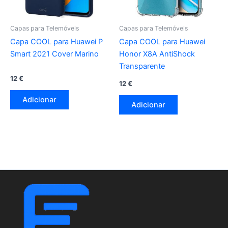
Capas para Telemóveis
Capas para Telemóveis
Capa COOL para Huawei P
Capa COOL para Huawei
Smart 2021 Cover Marino
Honor X8A AntiShock
Transparente
12
€
12
€
Adicionar
Adicionar