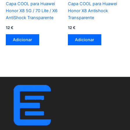
Capa COOL para Huawei
Capa COOL para Huawei
Honor X8 5G / 70 Lite / X6
Honor X8 Antishock
AntiShock Transparente
Transparente
12
€
12
€
Adicionar
Adicionar