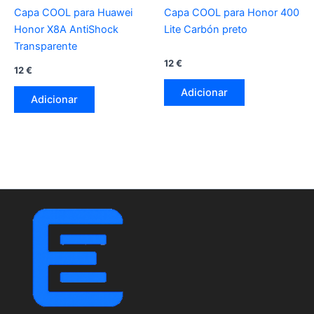
Capa COOL para Huawei
Capa COOL para Honor 400
Honor X8A AntiShock
Lite Carbón preto
Transparente
12
€
12
€
Adicionar
Adicionar