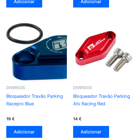
Adicionar
Adicionar
DIVERSOS
DIVERSOS
Bloqueador Travão Parking
Bloqueador Travão Parking
Racepro Blue
Atv Racing Red
19
€
14
€
Adicionar
Adicionar