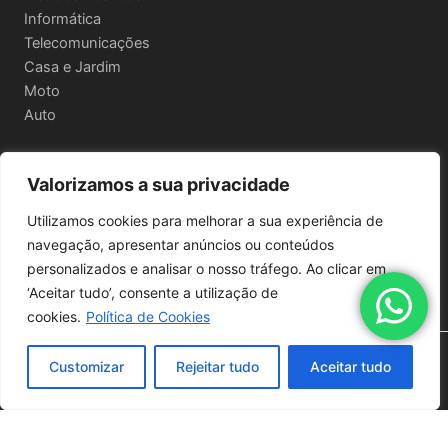
Informática
Telecomunicações
Casa e Jardim
Moto
Auto
Valorizamos a sua privacidade
Informações Legais
Utilizamos cookies para melhorar a sua experiência de
Política de privacidade
navegação, apresentar anúncios ou conteúdos
Termos e Condições
personalizados e analisar o nosso tráfego. Ao clicar em
Política de Envio e Devoluções
‘Aceitar tudo’, consente a utilização de
cookies.
Política de Cookies
Copyright © 2026 | Powered by
Astra WordPress Theme
Customizar
Rejeitar tudo
Aceitar tudo
Quantidade
de
Adicionar