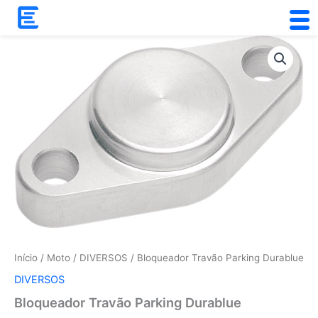
Skip
to
content
Quantidade
de
Bloqueador
Travão
Parking
Durablue
Início
/
Moto
/
DIVERSOS
/ Bloqueador Travão Parking Durablue
DIVERSOS
Bloqueador Travão Parking Durablue