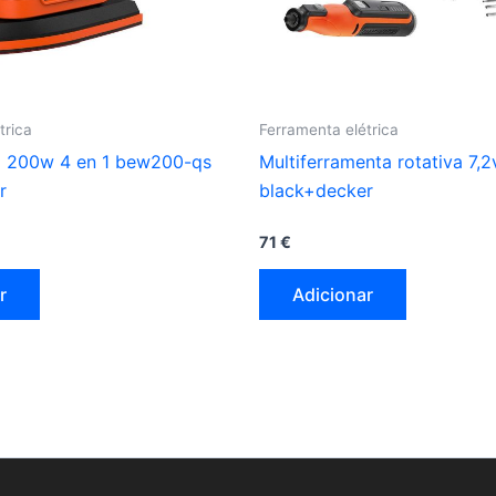
trica
Ferramenta elétrica
ra 200w 4 en 1 bew200-qs
Multiferramenta rotativa 7,2
r
black+decker
71
€
r
Adicionar