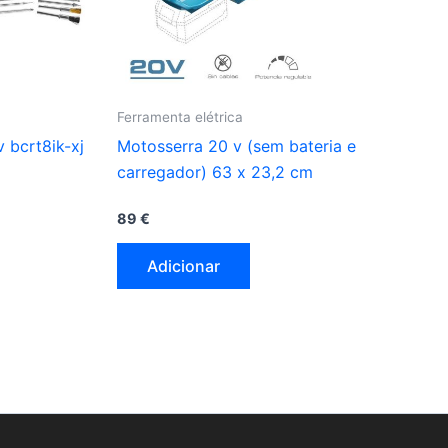
Ferramenta elétrica
v bcrt8ik-xj
Motosserra 20 v (sem bateria e
carregador) 63 x 23,2 cm
89
€
Adicionar