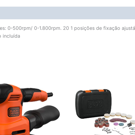
Avaliações (0)
Vendor Info
More Products
es: 0-500rpm/ 0-1.800rpm. 20 1 posições de fixação ajust
 incluída