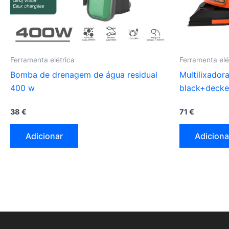
Ferramenta elétrica
Ferramenta elé
Bomba de drenagem de água residual
Multilixado
400 w
black+decke
38
€
71
€
Adicionar
Adiciona