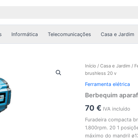
s
Informática
Telecomunicações
Casa e Jardim
Quantidade
Início
/
Casa e Jardim
/
F
de
brushless 20 v
Berbequim
aparafusadora
Ferramenta elétrica
compact
Berbequim aparaf
brushless
20
70
€
v
IVA incluído
Furadeira compacta br
1.800rpm. 20 1 posiçõe
máximo do mandril ø13