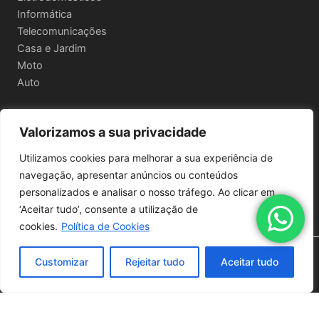
Informática
Telecomunicações
Casa e Jardim
Moto
Auto
Valorizamos a sua privacidade
Informações Legais
Utilizamos cookies para melhorar a sua experiência de
Política de privacidade
navegação, apresentar anúncios ou conteúdos
Termos e Condições
personalizados e analisar o nosso tráfego. Ao clicar em
Política de Envio e Devoluções
‘Aceitar tudo’, consente a utilização de
cookies.
Política de Cookies
Copyright © 2026 | Powered by
Astra WordPress Theme
Customizar
Rejeitar tudo
Aceitar tudo
Quantidade
de
Adicionar