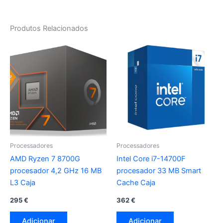
Produtos Relacionados
Processadores
Processadores
AMD Ryzen 7 8700G
Intel Core i7-14700F
procesador 4,2 GHz 16 MB
procesador 33 MB Smart
L3 Caja
Cache Caja
295
€
362
€
Adicionar
Adicionar